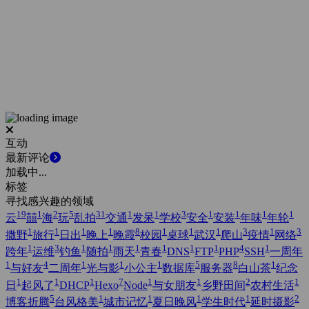
互动
最新评论
加载中...
标签
寻找感兴趣的领域
19
1
2
5
31
1
1
3
1
1
1
1
云
囍
海
玩
乱拍
交通
发呆
学校
安全
安装
年味
年轮
1
1
1
1
8
1
1
1
3
1
3
撒野
旅行
日出
晚上
晚霞
校园
桌球
武汉
爬山
疫情
网络
1
3
1
1
1
1
1
1
4
1
跨年
运维
钓鱼
随拍
雨天
青春
DNS
FTP
PHP
SSH
一周年
1
4
1
1
1
5
8
1
与好友
二周年
光与影
小公主
数据库
服务器
白山茶
纪念
1
1
1
7
1
1
2
1
日
起风了
DHCP
Hexo
Node
与女朋友
乡野田间
农村生活
5
1
1
1
1
2
博客折腾
台风格美
城市记忆
夏日晚风
学生时代
延时摄影