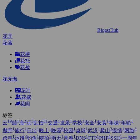
BlogsClub
花开
花落
花梗
花托
花被
花无悔
花叶
花嫁
花间
标签
19
1
2
5
31
1
1
3
1
1
1
1
云
囍
海
玩
乱拍
交通
发呆
学校
安全
安装
年味
年轮
1
1
1
1
8
1
1
1
3
1
3
撒野
旅行
日出
晚上
晚霞
校园
桌球
武汉
爬山
疫情
网络
1
3
1
1
1
1
1
1
4
1
跨年
运维
钓鱼
随拍
雨天
青春
DNS
FTP
PHP
SSH
一周年