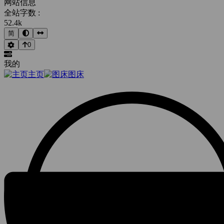
网站信息
全站字数 :
52.4k
简
0
我的
主页
图床