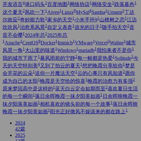
4
1
1
1
1
1
开发语言
港口码头
百度地图
网络协议
网络安全
跌落暮色
2
1
1
8
4
1
1
这个夏天
风吹一下
Aiven
Linux
MySql
Samba
Umami
丁达
2
1
1
1
1
尔效应
奇妙能力歌
家乡的天空
小米手环9
山楂树之恋
江边
1
2
1
1
2
吹吹风
治愈系风景
自定义表盘
追光的日子
随手拍天空
音
1
1
音不会嘤
2024年总
2025年总
1
1
8
1
1
1
3
1
Apache
CentOS
Docker
Immich
VMware
Vercel
Waline
城市
1
1
1
1
1
风景一角
大山里的味道
Windows
mariadb
我怕来者不是你
1
2
1
3
我的城市下雨了
暴风雨前的宁静
每一帧都是热爱
Solitude
今
4
1
1
天的天空特别美
又到了拍云的夏天
想把晚霞分享给你
梦是
1
1
2
会开花的云朵
送你一片魔法天空
云的心事只有风知道
愿你
1
1
2
成为自己的太阳
晚霞是天空给的惊喜
晚霞的治愈力有多强
1
2
原来梦回高中是这样的
蓝天白云定会如期而至
喜欢夏日生活
1
1
的每一个瞬间
落日余晖晚霞一抹夕阳美如画
日余晖映晚霞一
1
1
抹夕阳落美如画
相机喜欢的镜头前的每一个故事
落日余晖映
1
1
晚霞一抹夕阳美如画
阳光正好微风不燥该来的都在路上
2024
42
篇
2025