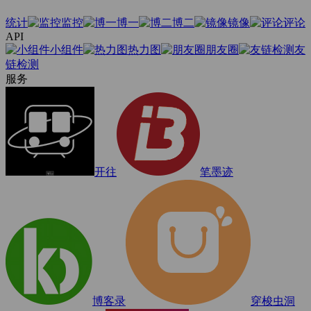
统计
监控
博一
博二
镜像
评论
API
小组件
热力图
朋友圈
友
链检测
服务
开往
笔墨迹
博客录
穿梭虫洞