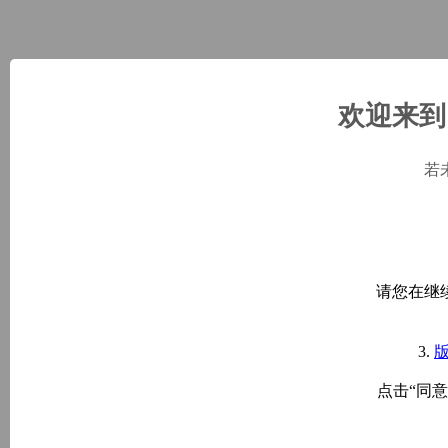
欢迎来到 
若
请您在继
3.
点击“同