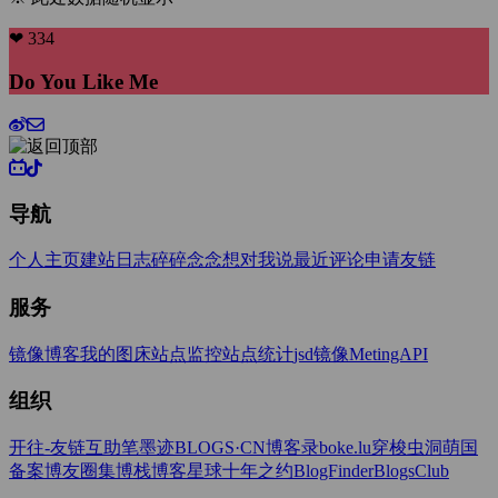
※ 此处数据随机显示
❤ 334
Do You Like Me
导航
个人主页
建站日志
碎碎念念
想对我说
最近评论
申请友链
服务
镜像博客
我的图床
站点监控
站点统计
jsd镜像
MetingAPI
组织
开往-友链互助
笔墨迹BLOGS·CN
博客录boke.lu
穿梭虫洞
萌国
备案
博友圈
集博栈
博客星球
十年之约
BlogFinder
BlogsClub