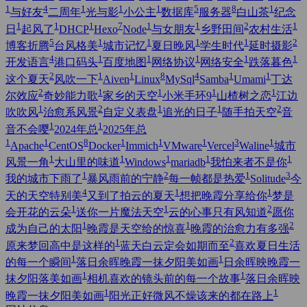
1
4
1
1
1
5
8
1
与好友
二周年
光与影
小公主
数据库
服务器
白山茶
纪念
1
1
1
7
1
1
2
1
日
起风了
DHCP
Hexo
Node
与女朋友
乡野田间
农村生活
5
1
1
1
1
2
博客折腾
台风格美
城市记忆
夏日晚风
学生时代
延时摄影
4
1
1
1
1
1
开发语言
港口码头
百度地图
网络协议
网络安全
跌落暮色
2
1
1
8
4
1
1
这个夏天
风吹一下
Aiven
Linux
MySql
Samba
Umami
丁达
2
1
1
1
1
尔效应
奇妙能力歌
家乡的天空
小米手环9
山楂树之恋
江边
1
2
1
1
2
吹吹风
治愈系风景
自定义表盘
追光的日子
随手拍天空
音
1
1
音不会嘤
2024年总
2025年总
1
1
8
1
1
1
3
1
Apache
CentOS
Docker
Immich
VMware
Vercel
Waline
城市
1
1
1
1
1
风景一角
大山里的味道
Windows
mariadb
我怕来者不是你
1
2
1
3
我的城市下雨了
暴风雨前的宁静
每一帧都是热爱
Solitude
今
4
1
1
天的天空特别美
又到了拍云的夏天
想把晚霞分享给你
梦是
1
1
2
会开花的云朵
送你一片魔法天空
云的心事只有风知道
愿你
1
1
2
成为自己的太阳
晚霞是天空给的惊喜
晚霞的治愈力有多强
1
2
原来梦回高中是这样的
蓝天白云定会如期而至
喜欢夏日生活
1
1
的每一个瞬间
落日余晖晚霞一抹夕阳美如画
日余晖映晚霞一
1
1
抹夕阳落美如画
相机喜欢的镜头前的每一个故事
落日余晖映
1
1
晚霞一抹夕阳美如画
阳光正好微风不燥该来的都在路上