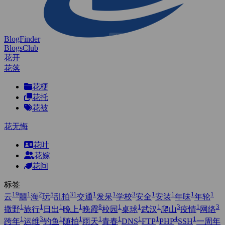
BlogFinder
BlogsClub
花开
花落
花梗
花托
花被
花无悔
花叶
花嫁
花间
标签
19
1
2
5
31
1
1
3
1
1
1
1
云
囍
海
玩
乱拍
交通
发呆
学校
安全
安装
年味
年轮
1
1
1
1
8
1
1
1
3
1
3
撒野
旅行
日出
晚上
晚霞
校园
桌球
武汉
爬山
疫情
网络
1
3
1
1
1
1
1
1
4
1
跨年
运维
钓鱼
随拍
雨天
青春
DNS
FTP
PHP
SSH
一周年