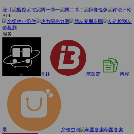
统计
监控
博一
博二
镜像
评论
API
小组件
热力图
朋友圈
友
链检测
服务
开往
笔墨迹
博客
录
穿梭虫洞
萌国备案