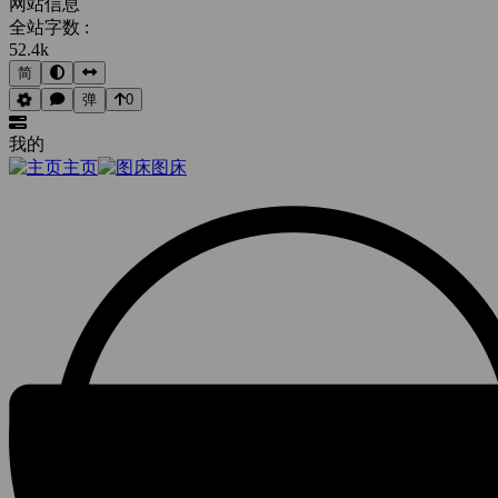
网站信息
全站字数 :
52.4k
简
弹
0
我的
主页
图床