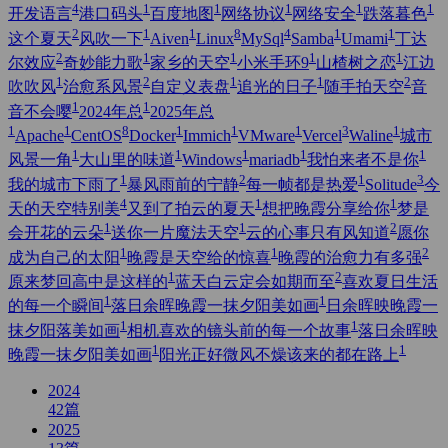
4
1
1
1
1
1
开发语言
港口码头
百度地图
网络协议
网络安全
跌落暮色
2
1
1
8
4
1
1
这个夏天
风吹一下
Aiven
Linux
MySql
Samba
Umami
丁达
2
1
1
1
1
尔效应
奇妙能力歌
家乡的天空
小米手环9
山楂树之恋
江边
1
2
1
1
2
吹吹风
治愈系风景
自定义表盘
追光的日子
随手拍天空
音
1
1
音不会嘤
2024年总
2025年总
1
1
8
1
1
1
3
1
Apache
CentOS
Docker
Immich
VMware
Vercel
Waline
城市
1
1
1
1
1
风景一角
大山里的味道
Windows
mariadb
我怕来者不是你
1
2
1
3
我的城市下雨了
暴风雨前的宁静
每一帧都是热爱
Solitude
今
4
1
1
天的天空特别美
又到了拍云的夏天
想把晚霞分享给你
梦是
1
1
2
会开花的云朵
送你一片魔法天空
云的心事只有风知道
愿你
1
1
2
成为自己的太阳
晚霞是天空给的惊喜
晚霞的治愈力有多强
1
2
原来梦回高中是这样的
蓝天白云定会如期而至
喜欢夏日生活
1
1
的每一个瞬间
落日余晖晚霞一抹夕阳美如画
日余晖映晚霞一
1
1
抹夕阳落美如画
相机喜欢的镜头前的每一个故事
落日余晖映
1
1
晚霞一抹夕阳美如画
阳光正好微风不燥该来的都在路上
2024
42
篇
2025