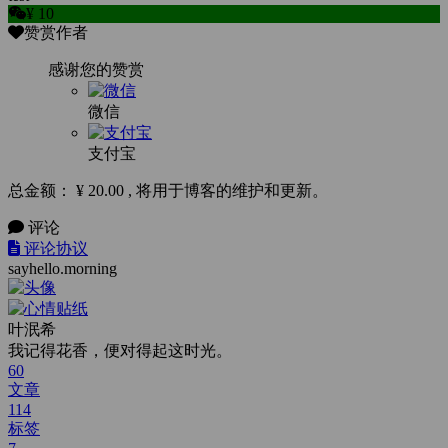
¥ 10
赞赏作者
感谢您的赞赏
微信
支付宝
总金额： ¥ 20.00 , 将用于博客的维护和更新。
评论
评论协议
sayhello.morning
叶泯希
我记得花香，便对得起这时光。
60
文章
114
标签