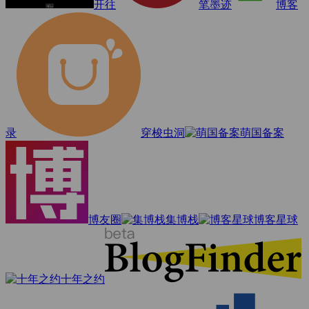
开往
笔墨迹
博客
录
穿梭虫洞
萌国备案
博友圈
集博栈
博客星球
十年之约