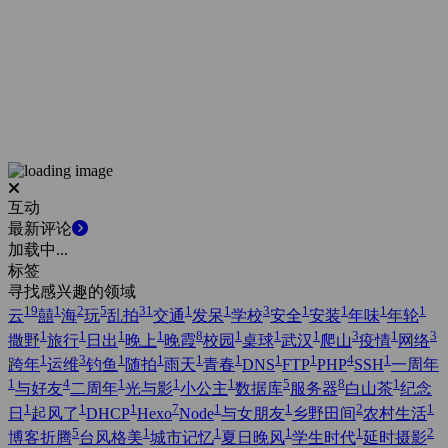
互动
最新评论
加载中...
标签
寻找感兴趣的领域
19
1
2
5
31
1
1
3
1
1
1
1
云
囍
海
玩
乱拍
交通
发呆
学校
安全
安装
年味
年轮
1
1
1
1
8
1
1
1
3
1
3
撒野
旅行
日出
晚上
晚霞
校园
桌球
武汉
爬山
疫情
网络
1
3
1
1
1
1
1
1
4
1
跨年
运维
钓鱼
随拍
雨天
青春
DNS
FTP
PHP
SSH
一周年
1
4
1
1
1
5
8
1
与好友
二周年
光与影
小公主
数据库
服务器
白山茶
纪念
1
1
1
7
1
1
2
1
日
起风了
DHCP
Hexo
Node
与女朋友
乡野田间
农村生活
5
1
1
1
1
2
博客折腾
台风格美
城市记忆
夏日晚风
学生时代
延时摄影