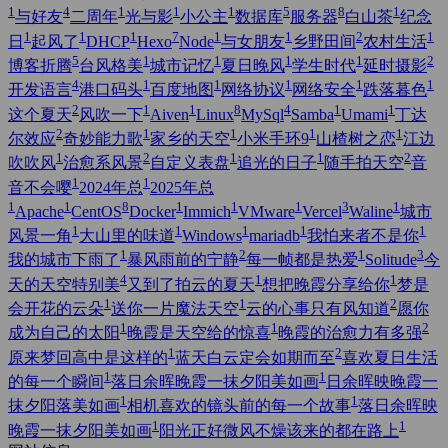
1
4
1
1
1
5
8
1
与好友
二周年
光与影
小公主
数据库
服务器
白山茶
纪念
1
1
1
7
1
1
2
1
日
起风了
DHCP
Hexo
Node
与女朋友
乡野田间
农村生活
5
1
1
1
1
2
博客折腾
台风格美
城市记忆
夏日晚风
学生时代
延时摄影
4
1
1
1
1
1
开发语言
港口码头
百度地图
网络协议
网络安全
跌落暮色
2
1
1
8
4
1
1
这个夏天
风吹一下
Aiven
Linux
MySql
Samba
Umami
丁达
2
1
1
1
1
尔效应
奇妙能力歌
家乡的天空
小米手环9
山楂树之恋
江边
1
2
1
1
2
吹吹风
治愈系风景
自定义表盘
追光的日子
随手拍天空
音
1
1
音不会嘤
2024年总
2025年总
1
1
8
1
1
1
3
1
Apache
CentOS
Docker
Immich
VMware
Vercel
Waline
城市
1
1
1
1
1
风景一角
大山里的味道
Windows
mariadb
我怕来者不是你
1
2
1
3
我的城市下雨了
暴风雨前的宁静
每一帧都是热爱
Solitude
今
4
1
1
天的天空特别美
又到了拍云的夏天
想把晚霞分享给你
梦是
1
1
2
会开花的云朵
送你一片魔法天空
云的心事只有风知道
愿你
1
1
2
成为自己的太阳
晚霞是天空给的惊喜
晚霞的治愈力有多强
1
2
原来梦回高中是这样的
蓝天白云定会如期而至
喜欢夏日生活
1
1
的每一个瞬间
落日余晖晚霞一抹夕阳美如画
日余晖映晚霞一
1
1
抹夕阳落美如画
相机喜欢的镜头前的每一个故事
落日余晖映
1
1
晚霞一抹夕阳美如画
阳光正好微风不燥该来的都在路上