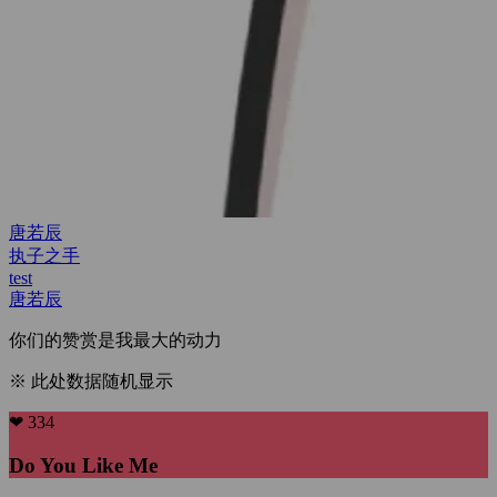
test
test
test
唐若辰
你们的赞赏是我最大的动力
※ 此处数据随机显示
❤ 334
Do You Like Me