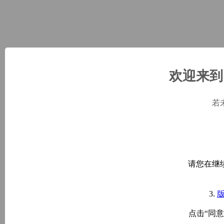
欢迎来到 
若
请您在继
3.
点击“同