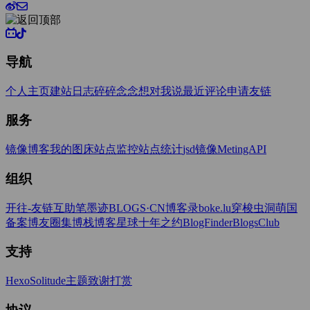
导航
个人主页
建站日志
碎碎念念
想对我说
最近评论
申请友链
服务
镜像博客
我的图床
站点监控
站点统计
jsd镜像
MetingAPI
组织
开往-友链互助
笔墨迹BLOGS·CN
博客录boke.lu
穿梭虫洞
萌国
备案
博友圈
集博栈
博客星球
十年之约
BlogFinder
BlogsClub
支持
Hexo
Solitude主题
致谢打赏
协议