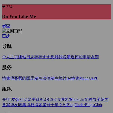
❤ 334
Do You Like Me
导航
个人主页
建站日志
碎碎念念
想对我说
最近评论
申请友链
服务
镜像博客
我的图床
站点监控
站点统计
jsd镜像
MetingAPI
组织
开往-友链互助
笔墨迹BLOGS·CN
博客录boke.lu
穿梭虫洞
萌国
备案
博友圈
集博栈
博客星球
十年之约
BlogFinder
BlogsClub