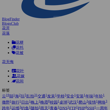
BlogFinder
BlogsClub
花开
花落
花梗
花托
花被
花无悔
花叶
花嫁
花间
标签
19
1
2
5
31
1
1
3
1
1
1
1
云
囍
海
玩
乱拍
交通
发呆
学校
安全
安装
年味
年轮
1
1
1
1
8
1
1
1
3
1
3
撒野
旅行
日出
晚上
晚霞
校园
桌球
武汉
爬山
疫情
网络
1
3
1
1
1
1
1
1
4
1
跨年
运维
钓鱼
随拍
雨天
青春
DNS
FTP
PHP
SSH
一周年