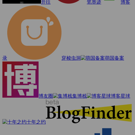
开往
笔墨迹
博客
录
穿梭虫洞
萌国备案
博友圈
集博栈
博客星球
十年之约