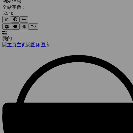
网站信息
全站字数 :
52.4k
简
弹
0
我的
主页
图床