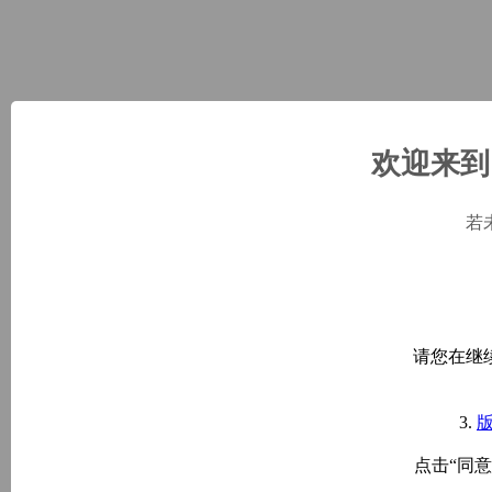
欢迎来到 
若
请您在继
3.
点击“同