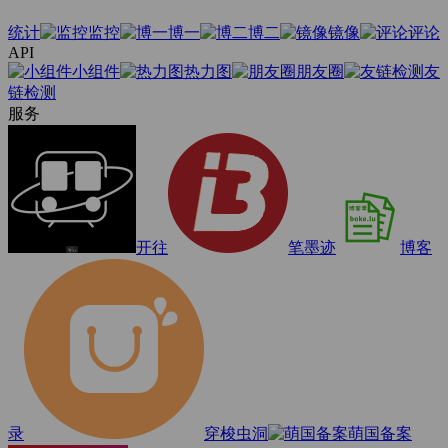
统计
监控
博一
博二
镜像
评论
API
小组件
热力图
朋友圈
友
链检测
服务
开往
笔墨迹
博客
录
穿梭虫洞
萌国备案