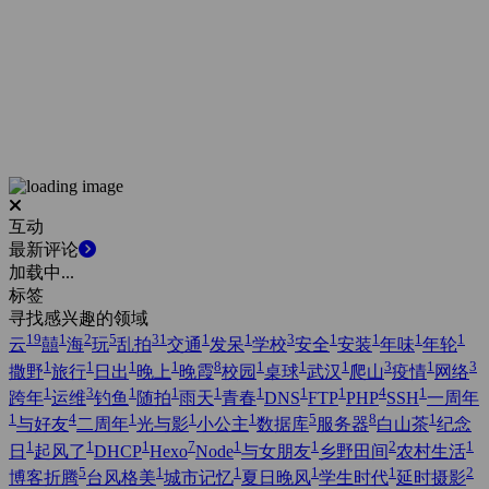
互动
最新评论
加载中...
标签
寻找感兴趣的领域
19
1
2
5
31
1
1
3
1
1
1
1
云
囍
海
玩
乱拍
交通
发呆
学校
安全
安装
年味
年轮
1
1
1
1
8
1
1
1
3
1
3
撒野
旅行
日出
晚上
晚霞
校园
桌球
武汉
爬山
疫情
网络
1
3
1
1
1
1
1
1
4
1
跨年
运维
钓鱼
随拍
雨天
青春
DNS
FTP
PHP
SSH
一周年
1
4
1
1
1
5
8
1
与好友
二周年
光与影
小公主
数据库
服务器
白山茶
纪念
1
1
1
7
1
1
2
1
日
起风了
DHCP
Hexo
Node
与女朋友
乡野田间
农村生活
5
1
1
1
1
2
博客折腾
台风格美
城市记忆
夏日晚风
学生时代
延时摄影