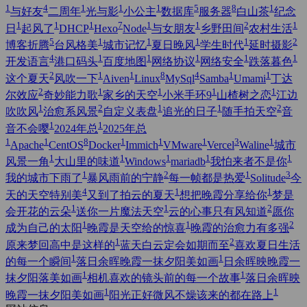
1
4
1
1
1
5
8
1
与好友
二周年
光与影
小公主
数据库
服务器
白山茶
纪念
1
1
1
7
1
1
2
1
日
起风了
DHCP
Hexo
Node
与女朋友
乡野田间
农村生活
5
1
1
1
1
2
博客折腾
台风格美
城市记忆
夏日晚风
学生时代
延时摄影
4
1
1
1
1
1
开发语言
港口码头
百度地图
网络协议
网络安全
跌落暮色
2
1
1
8
4
1
1
这个夏天
风吹一下
Aiven
Linux
MySql
Samba
Umami
丁达
2
1
1
1
1
尔效应
奇妙能力歌
家乡的天空
小米手环9
山楂树之恋
江边
1
2
1
1
2
吹吹风
治愈系风景
自定义表盘
追光的日子
随手拍天空
音
1
1
音不会嘤
2024年总
2025年总
1
1
8
1
1
1
3
1
Apache
CentOS
Docker
Immich
VMware
Vercel
Waline
城市
1
1
1
1
1
风景一角
大山里的味道
Windows
mariadb
我怕来者不是你
1
2
1
3
我的城市下雨了
暴风雨前的宁静
每一帧都是热爱
Solitude
今
4
1
1
天的天空特别美
又到了拍云的夏天
想把晚霞分享给你
梦是
1
1
2
会开花的云朵
送你一片魔法天空
云的心事只有风知道
愿你
1
1
2
成为自己的太阳
晚霞是天空给的惊喜
晚霞的治愈力有多强
1
2
原来梦回高中是这样的
蓝天白云定会如期而至
喜欢夏日生活
1
1
的每一个瞬间
落日余晖晚霞一抹夕阳美如画
日余晖映晚霞一
1
1
抹夕阳落美如画
相机喜欢的镜头前的每一个故事
落日余晖映
1
1
晚霞一抹夕阳美如画
阳光正好微风不燥该来的都在路上