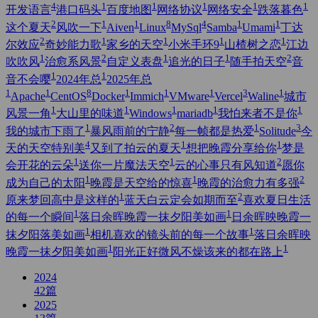
4
1
1
1
1
1
开发语言
港口码头
百度地图
网络协议
网络安全
跌落暮色
2
1
1
8
4
1
1
这个夏天
风吹一下
Aiven
Linux
MySql
Samba
Umami
丁达
2
1
1
1
1
尔效应
奇妙能力歌
家乡的天空
小米手环9
山楂树之恋
江边
1
2
1
1
2
吹吹风
治愈系风景
自定义表盘
追光的日子
随手拍天空
音
1
1
音不会嘤
2024年总
2025年总
1
1
8
1
1
1
3
1
Apache
CentOS
Docker
Immich
VMware
Vercel
Waline
城市
1
1
1
1
1
风景一角
大山里的味道
Windows
mariadb
我怕来者不是你
1
2
1
3
我的城市下雨了
暴风雨前的宁静
每一帧都是热爱
Solitude
今
4
1
1
天的天空特别美
又到了拍云的夏天
想把晚霞分享给你
梦是
1
1
2
会开花的云朵
送你一片魔法天空
云的心事只有风知道
愿你
1
1
2
成为自己的太阳
晚霞是天空给的惊喜
晚霞的治愈力有多强
1
2
原来梦回高中是这样的
蓝天白云定会如期而至
喜欢夏日生活
1
1
的每一个瞬间
落日余晖晚霞一抹夕阳美如画
日余晖映晚霞一
1
1
抹夕阳落美如画
相机喜欢的镜头前的每一个故事
落日余晖映
1
1
晚霞一抹夕阳美如画
阳光正好微风不燥该来的都在路上
2024
42
篇
2025