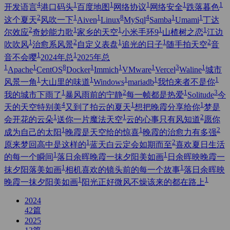
4
1
1
1
1
1
开发语言
港口码头
百度地图
网络协议
网络安全
跌落暮色
2
1
1
8
4
1
1
这个夏天
风吹一下
Aiven
Linux
MySql
Samba
Umami
丁达
2
1
1
1
1
尔效应
奇妙能力歌
家乡的天空
小米手环9
山楂树之恋
江边
1
2
1
1
2
吹吹风
治愈系风景
自定义表盘
追光的日子
随手拍天空
音
1
1
音不会嘤
2024年总
2025年总
1
1
8
1
1
1
3
1
Apache
CentOS
Docker
Immich
VMware
Vercel
Waline
城市
1
1
1
1
1
风景一角
大山里的味道
Windows
mariadb
我怕来者不是你
1
2
1
3
我的城市下雨了
暴风雨前的宁静
每一帧都是热爱
Solitude
今
4
1
1
天的天空特别美
又到了拍云的夏天
想把晚霞分享给你
梦是
1
1
2
会开花的云朵
送你一片魔法天空
云的心事只有风知道
愿你
1
1
2
成为自己的太阳
晚霞是天空给的惊喜
晚霞的治愈力有多强
1
2
原来梦回高中是这样的
蓝天白云定会如期而至
喜欢夏日生活
1
1
的每一个瞬间
落日余晖晚霞一抹夕阳美如画
日余晖映晚霞一
1
1
抹夕阳落美如画
相机喜欢的镜头前的每一个故事
落日余晖映
1
1
晚霞一抹夕阳美如画
阳光正好微风不燥该来的都在路上
2024
42
篇
2025