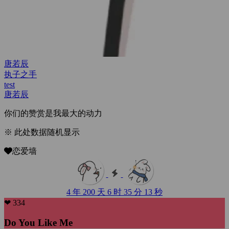
唐若辰
执子之手
test
唐若辰
你们的赞赏是我最大的动力
※ 此处数据随机显示
恋爱墙
4 年 200 天 6 时 35 分 14 秒
❤ 334
Do You Like Me