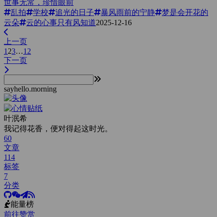
世事无常，珍惜眼前
乱拍
学校
追光的日子
暴风雨前的宁静
梦是会开花的
云朵
云的心事只有风知道
2025-12-16
上一页
1
2
3
…
12
下一页
sayhello.morning
叶泯希
我记得花香，便对得起这时光。
60
文章
114
标签
7
分类
能量榜
前往赞赏