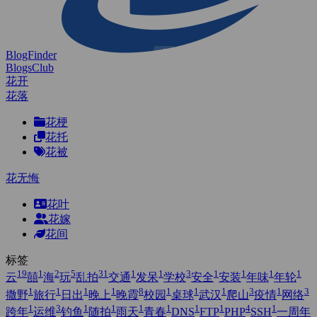
BlogFinder
BlogsClub
花开
花落
花梗
花托
花被
花无悔
花叶
花嫁
花间
标签
19
1
2
5
31
1
1
3
1
1
1
1
云
囍
海
玩
乱拍
交通
发呆
学校
安全
安装
年味
年轮
1
1
1
1
8
1
1
1
3
1
3
撒野
旅行
日出
晚上
晚霞
校园
桌球
武汉
爬山
疫情
网络
1
3
1
1
1
1
1
1
4
1
跨年
运维
钓鱼
随拍
雨天
青春
DNS
FTP
PHP
SSH
一周年