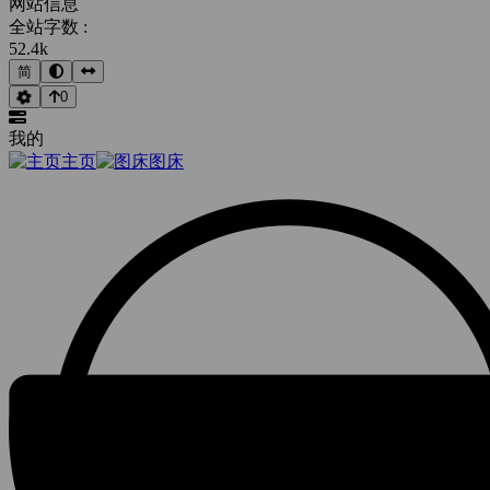
网站信息
全站字数 :
52.4k
简
0
我的
主页
图床