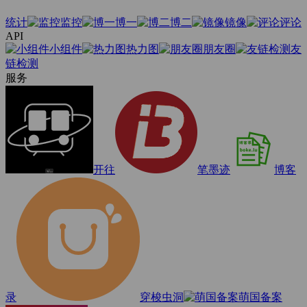
统计
监控
博一
博二
镜像
评论
API
小组件
热力图
朋友圈
友
链检测
服务
开往
笔墨迹
博客
录
穿梭虫洞
萌国备案