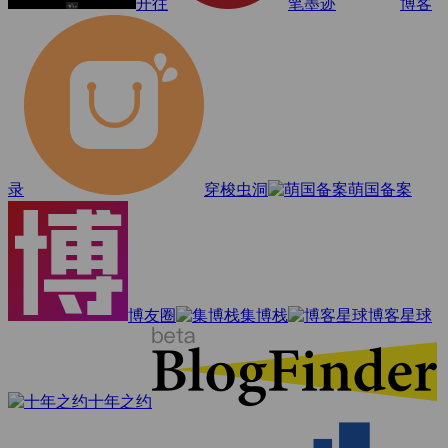
开往
笔墨迹
博客
录
穿梭虫洞
萌国备案
博友圈
集博栈
博客星球
十年之约