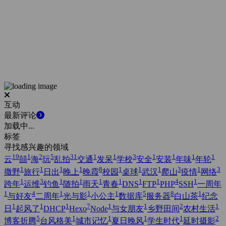
互动
最新评论
加载中...
标签
寻找感兴趣的领域
19
1
2
5
31
1
1
3
1
1
1
1
云
囍
海
玩
乱拍
交通
发呆
学校
安全
安装
年味
年轮
1
1
1
1
8
1
1
1
3
1
3
撒野
旅行
日出
晚上
晚霞
校园
桌球
武汉
爬山
疫情
网络
1
3
1
1
1
1
1
1
4
1
跨年
运维
钓鱼
随拍
雨天
青春
DNS
FTP
PHP
SSH
一周年
1
4
1
1
1
5
8
1
与好友
二周年
光与影
小公主
数据库
服务器
白山茶
纪念
1
1
1
7
1
1
2
1
日
起风了
DHCP
Hexo
Node
与女朋友
乡野田间
农村生活
5
1
1
1
1
2
博客折腾
台风格美
城市记忆
夏日晚风
学生时代
延时摄影