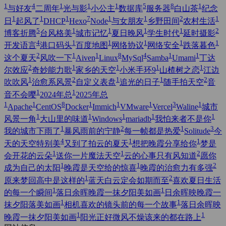
1
4
1
1
1
5
8
1
与好友
二周年
光与影
小公主
数据库
服务器
白山茶
纪念
1
1
1
7
1
1
2
1
日
起风了
DHCP
Hexo
Node
与女朋友
乡野田间
农村生活
5
1
1
1
1
2
博客折腾
台风格美
城市记忆
夏日晚风
学生时代
延时摄影
4
1
1
1
1
1
开发语言
港口码头
百度地图
网络协议
网络安全
跌落暮色
2
1
1
8
4
1
1
这个夏天
风吹一下
Aiven
Linux
MySql
Samba
Umami
丁达
2
1
1
1
1
尔效应
奇妙能力歌
家乡的天空
小米手环9
山楂树之恋
江边
1
2
1
1
2
吹吹风
治愈系风景
自定义表盘
追光的日子
随手拍天空
音
1
1
音不会嘤
2024年总
2025年总
1
1
8
1
1
1
3
1
Apache
CentOS
Docker
Immich
VMware
Vercel
Waline
城市
1
1
1
1
1
风景一角
大山里的味道
Windows
mariadb
我怕来者不是你
1
2
1
3
我的城市下雨了
暴风雨前的宁静
每一帧都是热爱
Solitude
今
4
1
1
天的天空特别美
又到了拍云的夏天
想把晚霞分享给你
梦是
1
1
2
会开花的云朵
送你一片魔法天空
云的心事只有风知道
愿你
1
1
2
成为自己的太阳
晚霞是天空给的惊喜
晚霞的治愈力有多强
1
2
原来梦回高中是这样的
蓝天白云定会如期而至
喜欢夏日生活
1
1
的每一个瞬间
落日余晖晚霞一抹夕阳美如画
日余晖映晚霞一
1
1
抹夕阳落美如画
相机喜欢的镜头前的每一个故事
落日余晖映
1
1
晚霞一抹夕阳美如画
阳光正好微风不燥该来的都在路上